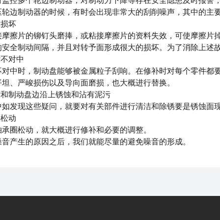
时监控多个轮边制动器，对制动力下降等存在安全隐患及时报警
边制动器的时候，有时会出现非常大的刮削噪声，其中的主要
损坏
擦片的铆钉头磨捧，或粘接摩擦片的资料失效，可使摩擦片掉
响安全制动间隔，并且对转予面形成很大的损坏。为了消除上述
不对中
中时，制动盘能够被金属粒子刮响。在修补时对每个零件都要
平坦、严峻损伤以及导向面磨损，也大概进行替换。
和制动盘边沿上锈蚀和沾有泥污
发现这些疑问，就要对有关部件进行清洁和除锈要是锈蚀面现
松动
圈松动，就大概进行修补和必要的调整。
产生的原因之后，我们就能尽量的避免噪音的形成。