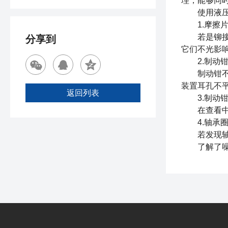
理，能够同
使用液压轮
1.摩擦片
若是铆接摩
分享到
它们不光影
2.制动钳
制动钳不对
装置耳孔不
返回列表
3.制动钳
在查看中如
4.轴承圈
若发现轴承
了解了噪音