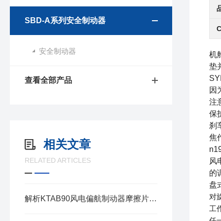
SBD-A系列安全制动器
安全制动器
机
垫
S
查看全部产品
因
注
保
刹
焦
相关文章
n1
RELATED ARTICLES
风
的
盘
对
解析KTAB90风电偏航制动器摩擦片的工作原理与性能优势
工
任