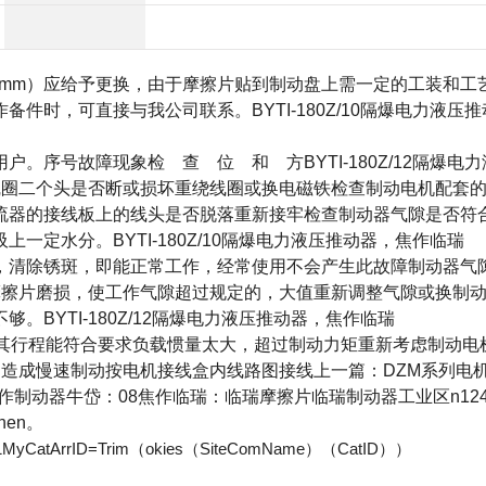
5mm
）应给予更换，由于摩擦片贴到制动盘上需一定的工装和工
作备件时，可直接与我公司联系。
BYTI-180Z/10隔爆电力液压
用户。序号故障现象检 查 位 和 方
BYTI-180Z/12隔爆电
线圈二个头是否断或损坏重绕线圈或换电磁铁检查制动电机配套
流器的接线板上的线头是否脱落重新接牢检查制动器气隙是否符
吸上一定水分。
BYTI-180Z/10隔爆电力液压推动器，焦作临瑞
，清除锈斑，即能正常工作，经常使用不会产生此故障制动器气
摩擦片磨损，使工作气隙超过规定的，大值重新调整气隙或换制
不够。
BYTI-180Z/12隔爆电力液压推动器，焦作临瑞
其行程能符合要求负载惯量太大，超过制动力矩重新考虑制动电
，造成慢速制动按电机接线盒内线路图接线上一篇：
DZM
系列电
作制动器牛岱：
08
焦作临瑞：临瑞摩擦片临瑞制动器工业区
n12
then
。
MyCatArrID=Trim
（
okies
（
SiteComName
）（
CatID
））