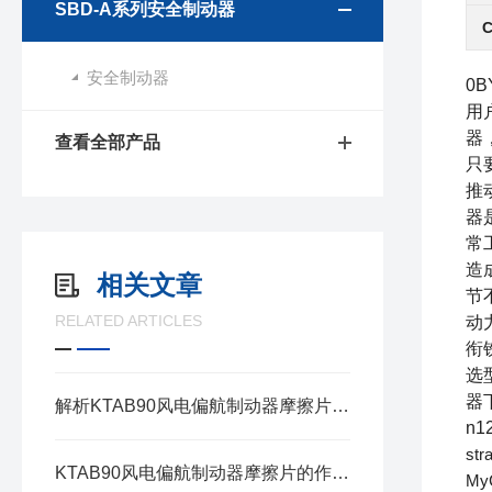
SBD-A系列安全制动器
安全制动器
0B
用
器
查看全部产品
只
推
器
常
造
相关文章
节
RELATED ARTICLES
动
衔
选
器
解析KTAB90风电偏航制动器摩擦片的工作原理与性能优势
n1
str
KTAB90风电偏航制动器摩擦片的作用是什么?
My