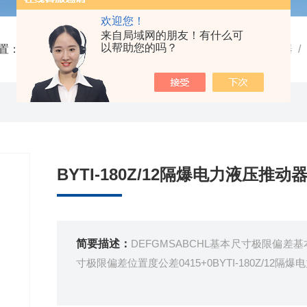
欢迎您！
来自局域网的朋友！有什么可
以帮助您的吗？
置：
首页
/
产品中心
/
SBD-A系列安全制动器
/
安全制动器
/
BYTI-180Z/12隔爆电力液压推
简要描述：
DEFGMSABCHL基本尺寸极限偏
寸极限偏差位置度公差0415+0BYTI-180Z/12