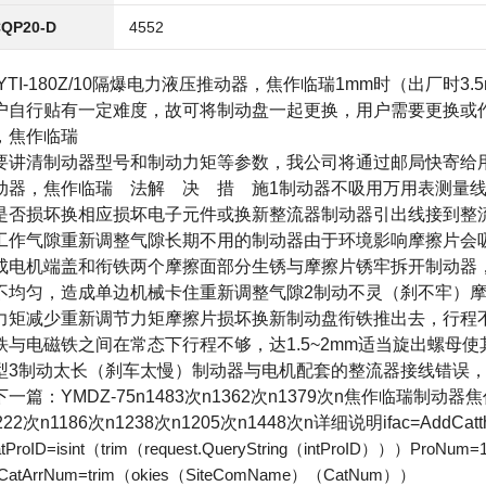
CQP20-D
4552
YTI-180Z/10
隔爆电力液压推动器，焦作临瑞
1mm
时（出厂时
3.
户自行贴有一定难度，故可将制动盘一起更换，用户需要更换或
，焦作临瑞
要讲清制动器型号和制动力矩等参数，我公司将通过邮局快寄给
动器，焦作临瑞
法解 决 措 施
1
制动器不吸用万用表测量
是否损坏换相应损坏电子元件或换新整流器制动器引出线接到整
工作气隙重新调整气隙长期不用的制动器由于环境影响摩擦片会
成电机端盖和衔铁两个摩擦面部分生锈与摩擦片锈牢拆开制动器
不均匀，造成单边机械卡住重新调整气隙
2
制动不灵（刹不牢）
力矩减少重新调节力矩摩擦片损坏换新制动盘衔铁推出去，行程
铁与电磁铁之间在常态下行程不够，达
1.5~2mm
适当旋出螺母使
型
3
制动太长（刹车太慢）制动器与电机配套的整流器接线错误
下一篇：
YMDZ-75n1483
次
n1362
次
n1379
次
n
焦作临瑞制动器焦
222
次
n1186
次
n1238
次
n1205
次
n1448
次
n
详细说明
ifac=AddCat
atProID=isint
（
trim
（
request.QueryString
（
intProID
）））
ProNum=1
CatArrNum=trim
（
okies
（
SiteComName
）（
CatNum
））