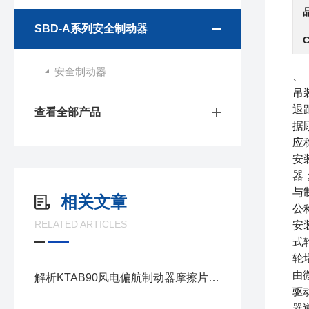
SBD-A系列安全制动器
安全制动器
、
吊
退
查看全部产品
据
应
安
器
与
相关文章
公
RELATED ARTICLES
安
式
轮
由
解析KTAB90风电偏航制动器摩擦片的工作原理与性能优势
驱
器