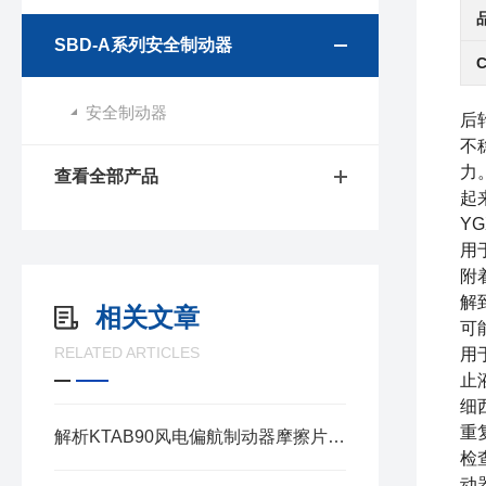
SBD-A系列安全制动器
安全制动器
后
不
力
查看全部产品
起
YG
用
附
解
相关文章
可
RELATED ARTICLES
用
止
细
重
解析KTAB90风电偏航制动器摩擦片的工作原理与性能优势
检
动