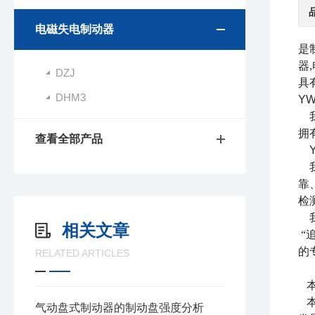
电磁失电制动器
是
器
DZJ
具
DHM3
YW
我
拥
查看全部产品
靠
检
相关文章
“
的
RELATED ARTICLES
竭
气动盘式制动器的制动盘强度分析