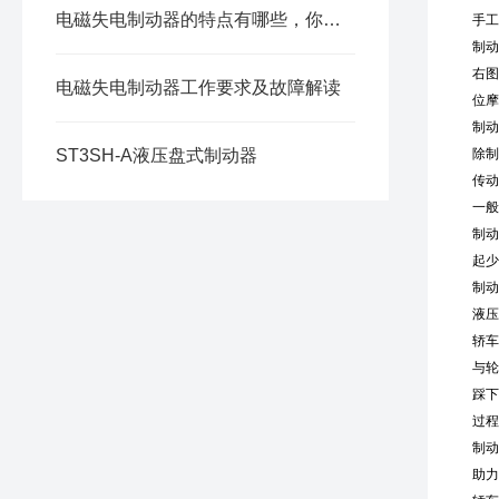
电磁失电制动器的特点有哪些，你知道吗？
手工
制动
右图
电磁失电制动器工作要求及故障解读
位摩
制动
ST3SH-A液压盘式制动器
除制
传动
一般
制动
起少
制动
液压
轿车
与轮
踩下
过程
制动
助力