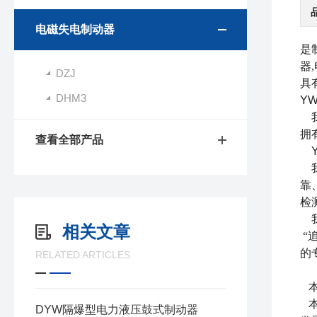
电磁失电制动器
是
器
DZJ
具
DHM3
Y
我
拥
查看全部产品
靠
检
相关文章
“
的
RELATED ARTICLES
竭
DYW隔爆型电力液压鼓式制动器