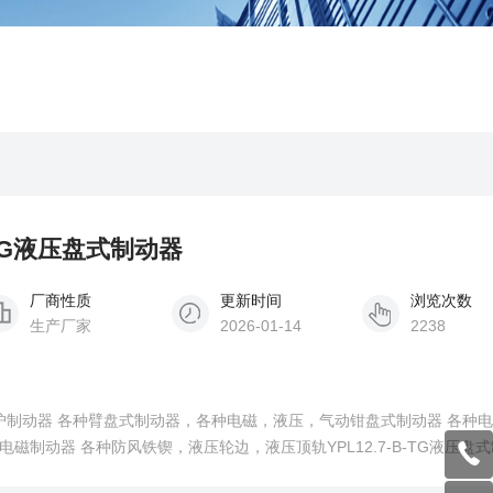
-TG-G液压盘式制动器
厂商性质
更新时间
浏览次数
生产厂家
2026-01-14
2238
护制动器 各种臂盘式制动器，各种电磁，液压，气动钳盘式制动器 各种
电磁制动器 各种防风铁锲，液压轮边，液压顶轨YPL12.7-B-TG液压盘