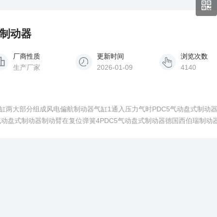
制动器
厂商性质
更新时间
浏览次数
生产厂家
2026-01-09
4140
和气缸两大部分组成风电偏航制动器气缸1通入压力气时PDC5气动盘式制动
9气动盘式制动器制动臂在复位弹簧4PDC5气动盘式制动器德国西伯瑞制动