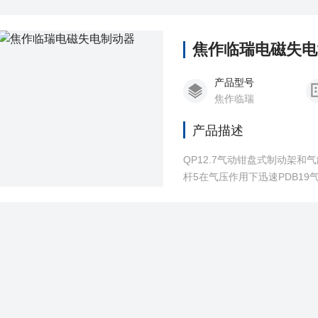
焦作临瑞电磁失电
产品型号
焦作临瑞
产品描述
QP12.7气动钳盘式制动架
杆5在气压作用下迅速PDB1
伍制动器电磁失电制动器