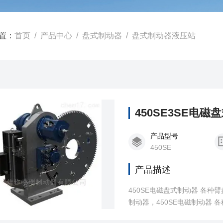
置：
首页
/
产品中心
/
盘式制动器
/
盘式制动器液压站
450SE3SE电磁
产品型号
450SE
产品描述
450SE电磁盘式制动器 各
制动器，450SE电磁制动器
品，产品广泛用于起重，矿山，