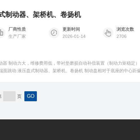
压盘式制动器、架桥机、卷扬机
厂商性质
更新时间
浏览次数
生产厂家
2026-01-14
2706
式制动器 制动力大，维修费用低，带衬垫磨损自动补偿装置（制动力矩稳定）
值:&amp;#177;2.5mm 。 该系列包括下列类型制动器: 561SE 、560SE 、5
第
页