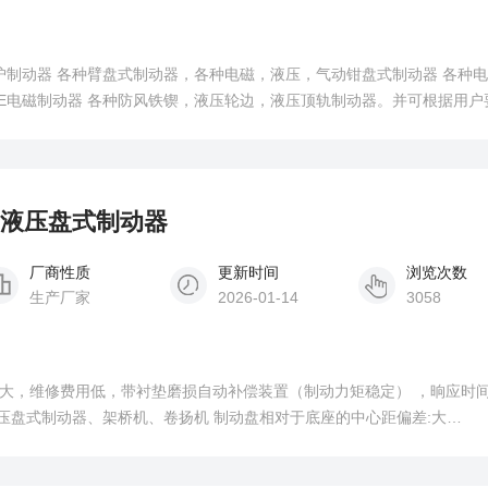
护制动器 各种臂盘式制动器，各种电磁，液压，气动钳盘式制动器 各种
SE电磁制动器 各种防风铁锲，液压轮边，液压顶轨制动器。并可根据用户
用于起重，矿山，机械冶金，电力，铁路，水利，港口，化工，码头 该系
0SE 、5
3SH液压盘式制动器
厂商性质
更新时间
浏览次数
生产厂家
2026-01-14
3058
动力大，维修费用低，带衬垫磨损自动补偿装置（制动力矩稳定） ，晌应时间短
压盘式制动器、架桥机、卷扬机 制动盘相对于底座的中心距偏差:大
值:&amp;amp;amp;#177;2.5mm 。 该系列包括下列类型制动器: 561SE 、560SE 、5