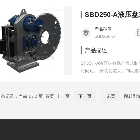
SBD250-A液
产品型号
SBD250-A
产品描述
ST3SH-A液压失效保护盘
时间短。 安装公差大，制动盘端面跳动:液压盘式制动器、架桥机、卷扬机 制动盘相对于底座的中心距偏差:大
9 条记录，当前 1 / 2 页 首页 上一页
下一页
末页
跳转到