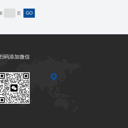
第
页
扫码添加微信