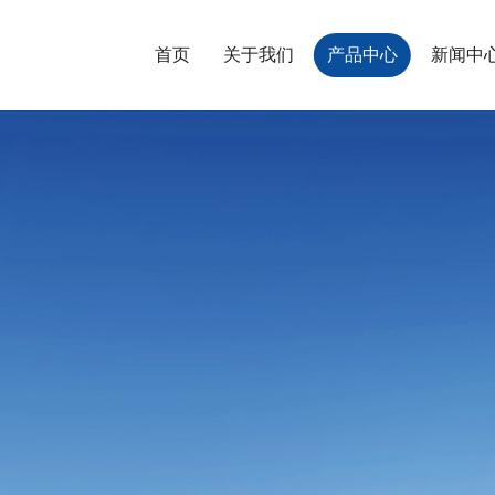
首页
关于我们
产品中心
新闻中