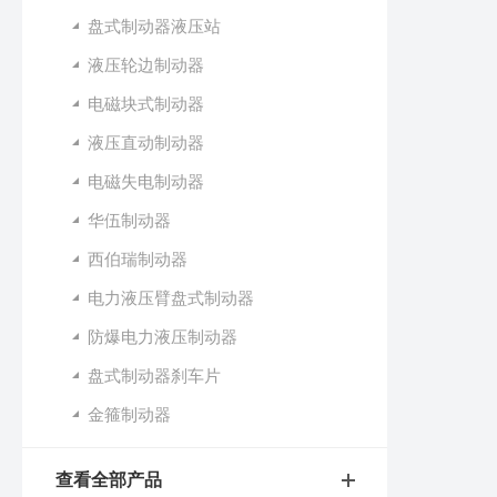
盘式制动器液压站
液压轮边制动器
电磁块式制动器
液压直动制动器
电磁失电制动器
华伍制动器
西伯瑞制动器
电力液压臂盘式制动器
防爆电力液压制动器
盘式制动器刹车片
金箍制动器
查看全部产品