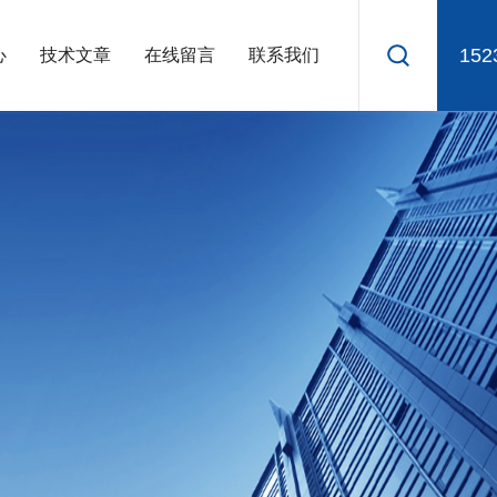
152
心
技术文章
在线留言
联系我们